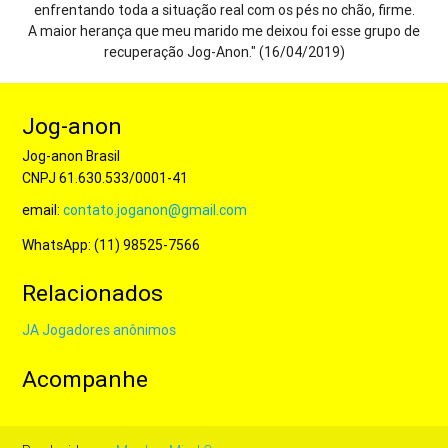
enfrentando toda a situação real com os pés no chão, firme.
A maior herança que meu marido me deixou foi esse grupo de
recuperação Jog-Anon." (16/04/2019)
Jog-anon
Jog-anon Brasil
CNPJ 61.630.533/0001-41
email:
contato.joganon@gmail.com
WhatsApp: (11) 98525-7566
Relacionados
JA Jogadores anônimos
Acompanhe