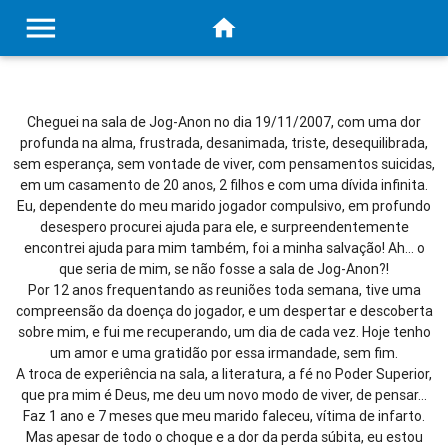
menu
home
Cheguei na sala de Jog-Anon no dia 19/11/2007, com uma dor
profunda na alma, frustrada, desanimada, triste, desequilibrada,
sem esperança, sem vontade de viver, com pensamentos suicidas,
em um casamento de 20 anos, 2 filhos e com uma dívida infinita.
Eu, dependente do meu marido jogador compulsivo, em profundo
desespero procurei ajuda para ele, e surpreendentemente
encontrei ajuda para mim também, foi a minha salvação! Ah... o
que seria de mim, se não fosse a sala de Jog-Anon?!
Por 12 anos frequentando as reuniões toda semana, tive uma
compreensão da doença do jogador, e um despertar e descoberta
sobre mim, e fui me recuperando, um dia de cada vez. Hoje tenho
um amor e uma gratidão por essa irmandade, sem fim.
A troca de experiência na sala, a literatura, a fé no Poder Superior,
que pra mim é Deus, me deu um novo modo de viver, de pensar...
Faz 1 ano e 7 meses que meu marido faleceu, vítima de infarto.
Mas apesar de todo o choque e a dor da perda súbita, eu estou