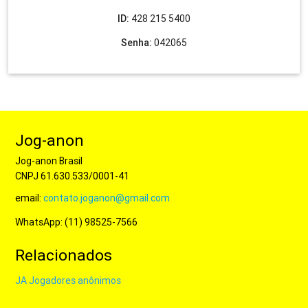
Reuniões On-line
ID:
428 215 5400
Senha:
042065
Segunda-Feira, 19h55; Quinta-Feira, 20h; Domingo, 16h
Jog-anon
Jog-anon Brasil
CNPJ 61.630.533/0001-41
email:
contato.joganon@gmail.com
WhatsApp: (11) 98525-7566
Relacionados
JA Jogadores anônimos